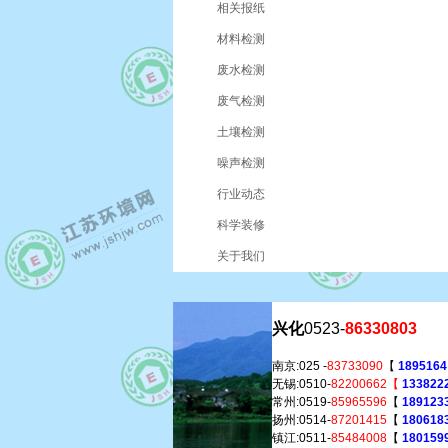
相关报纸
材料检测
废水检测
废气检测
土壤检测
噪声检测
行业动态
科学装修
关于我们
兴化
0523-
86330803
南京:025 -
83733090
【
1895164
无锡:0510-
82200662【
1338222
常州:0519-
85965596
【
1891233
扬州:0514-
87201415
【
180618
镇江:0511-
85484008
【
180159